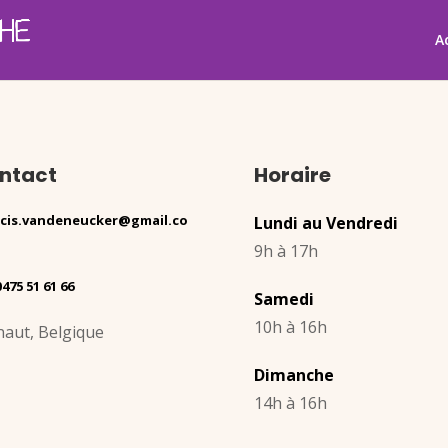
A
ntact
Horaire
ncis.vandeneucker@gmail.co
Lundi au Vendredi
9h à 17h
0475 51 61 66
Samedi
10h à 16h
naut, Belgique
Dimanche
14h à 16h