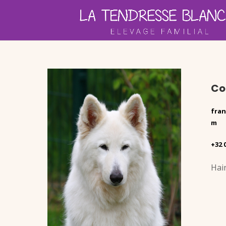
Co
fra
m
+32 
Hai